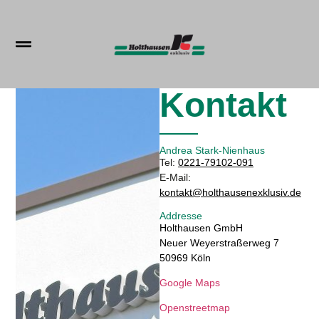
Kontakt
Andrea Stark-Nienhaus
Tel:
0221-79102-091
E-Mail:
kontakt@holthausenexklusiv.de
Addresse
Holthausen GmbH
Neuer Weyerstraßerweg 7
50969 Köln
Google Maps
Openstreetmap